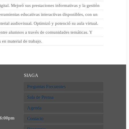
ital. Mejoró sus prestaciones informativas y la gestión
rramientas educativas interactivas disponibles, con un
erial audiovisual. Optimizó y potenció su aula virtual.
entre alumnos a través de comunidades temáticas. Y
 en material de trabajo.
SIAGA
Preguntas Frecuentes
Sala de Prensa
Agenda
 6:00pm
Contacto